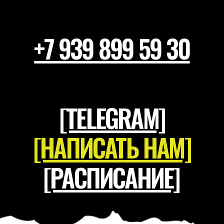
ИНН 7709912377
ООО «РОКИ РОУД ТИМ»